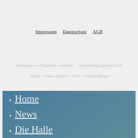
Impressum
Datenschutz
AGB
Änderungen und Satzfehler vorbehalten ·
Stornobedingungen laut AGB
Website:
Johanna Sponsky
·
Fotos:
Martin Koblinger
Close
Home
Menu
News
Die Halle