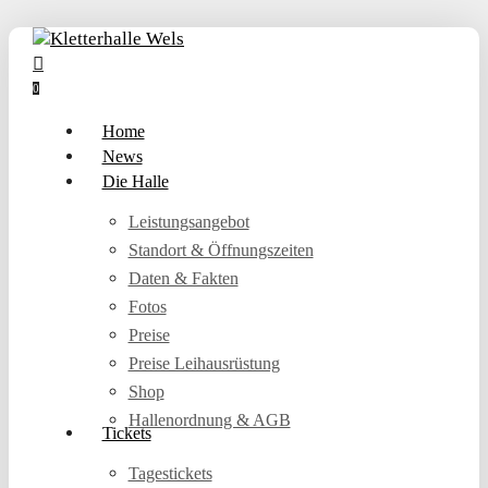
arenkorb
Close
Skip
Cart
to
search
account
main
0
content
Menu
Home
News
Die Halle
Leistungsangebot
Standort & Öffnungszeiten
Daten & Fakten
Fotos
Preise
Preise Leihausrüstung
Shop
Hallenordnung & AGB
Tickets
Tagestickets