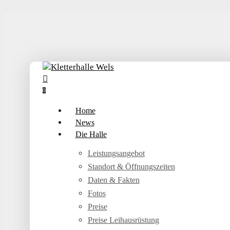
Skip
to
main
content
search
account
0
Menu
Home
News
Die Halle
Leistungsangebot
Standort & Öffnungszeiten
Daten & Fakten
Fotos
Preise
Preise Leihausrüstung