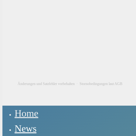
Enter drücken um zu suchen
Änderungen und Satzfehler vorbehalten ·
Stornobedingungen laut AGB
Close
Home
Menu
News