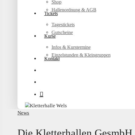
Shop
Hallenordnung & AGB
Tickets
Tagestickets
Gutscheine
Kurse
Infos & Kurstermine
Einzelstunden & Kleingruppen
Kontakt
search
account
Die
News
Kletterhallen
GesmbH
Die Kletterhallen GesmbH
wird